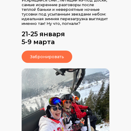
Искрящийся снег, летящий из-под доски,
самые искренние разговоры после
теплой баньки и невероятные ночные
тусовки под усыпанным звездами небом:
идеальная зимняя перезагрузка выглядит
именно так! Ну что, погнали?
21-25 января
5-9 марта
Забронировать
Добро пожаловать на Кавказ
В полдень встречаемся в аэропорту