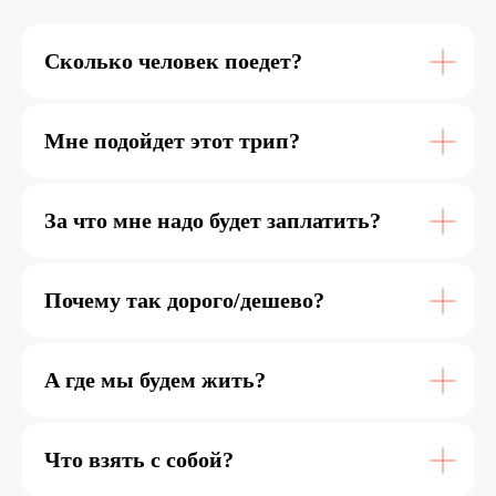
Выбирай лучший вариант, мы свяжемся с
тобой, ответим на все вопросы и уже
Сколько человек поедет?
совсем скоро помчимся навстречу
приключениям.
Обрати внимание,
при бронировании тура
Мне подойдет этот трип?
на сайте ты оплачиваешь только 50%
(19.000₽) от стоимость тура.
За что мне надо будет заплатить?
5-9 марта
Почему так дорого/дешево?
38 000 ₽
А где мы будем жить?
мест нет :(
Что взять с собой?