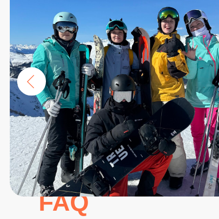
Выбери удобный
вариант брони:
1.
Оплатить 50% тура
на сайте, а остаток
внести в день начала тура и быть
уверенным, что место забронировано и его
точно никто не заберет. Остается только
ждать начала идеального путешествия.
2. Написать нам в
Телеграме
и
разбить
оплату на три части.
Первая часть (25% от
общей стоимости)
вносится при
бронировании, вторая часть (25% от общей
стоимости) вносится за 60 дней до начала
тура, третья часть (50% от общей
стоимости) вносится сопровождающему
наличными в день начала тура.
FAQ
Наши менеджеры отвечают каждый
день с 10:00 до 22:00.