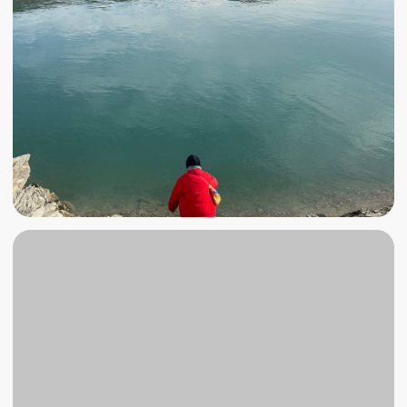
вариант брони:
1.
Оплатить 50% тура
на сайте, а остаток
внести в день начала тура и быть
уверенным, что место забронировано и его
точно никто не заберет. Остается только
ждать начала идеального путешествия.
2. Написать нам в
Телеграме
и
разбить
оплату на три части.
Первая часть (25% от
общей стоимости)
вносится при
бронировании, вторая часть (25% от общей
стоимости) вносится за 60 дней до начала
тура.
Наши менеджеры отвечают каждый
день с 10:00 до 22:00.
Выбирай лучший вариант, мы свяжемся с
тобой, ответим на все вопросы и уже
совсем скоро помчимся навстречу