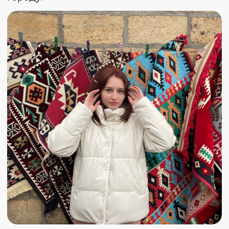
открывается чудесный вид на побережье
Каспия — изумительные фотографии
гарантированы!
Дальше пообедаем в семейном кафе, а
вечером заселимся в наш гостевой дом в
Чалде, где сытно поужинаем
национальными блюдами, которые
приготовят для нас гостеприимные
хозяева.