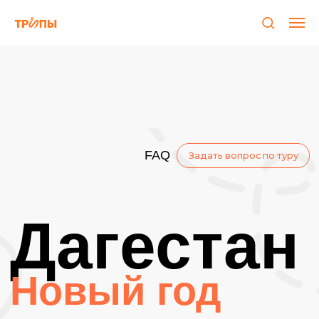
FAQ
Задать вопрос по туру
Дагестан
Новый год
Горы
Relax
Давай начнем Новый год с теплого
приключения в край гор и каньонов,
барханов и моря? Невероятные виды и
захватывающие приключения ждут нас в
Дагестане, который зимой особенно
прекрасен.