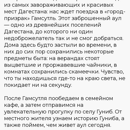
Посмотрим на него со смотровых
площадок, а затем отправимся на водную
прогулку. Скорость, брызги бирюзовой
воды и невероятные виды — нас ждут
моменты истинного счастья. После
захватывающих приключений отправимся
на обед, чтобы набраться сил и вновь
пуститься в дорогу — нас ждут серпантины
с отличными смотровыми площадками, где
мы обязательно остановимся, чтобы
почувствовать всю силу природной
красоты.
Вечером познакомимся со столицей
Дагестана — посмотрим со смотровой
площадки на огни ночного города и
отправимся набираться сил перед новыми
приключениями.