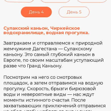
Махачкала, бархан Сарыкум,
возвращение домой.
Отправляемся исследовать столицу
Дагестана, нас ждет экскурсия по
Махачкале, а еще охота за местными
вкусностями на центральном рынке.
На этом приключения не закончатся,
следующая точка на карте — Сарыкум,
самый большой бархан в Европе. Будем
исследовать его пески и любоваться
инопланетными видами — в общем,
почувствуем себя персонажами «Дюны»!
После отправимся в аэропорт — наша
поездка в Дагестан подошла к концу, но
мы не будем грустить от расставания, ведь
совсем скоро встретимся в новых
путешествиях с Трипами!