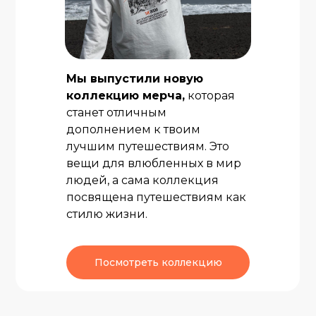
День 4
День 5
Встреча, Дербент.
Встречаемся в аэропорту г. Махачкала и
отправляемся исследовать самый южный
Мы выпустили новую
и один из самых древних городов России
коллекцию мерча,
которая
— Дербент.
станет отличным
По приезде отправимся на ужин,
дополнением к твоим
познакомимся с местной кухней и
проникнемся гостеприимством
лучшим путешествиям. Это
дагестанцев, затем заселимся в отель и
вещи для влюбленных в мир
отправимся на прогулку по вечернему
городу.
людей, а сама коллекция
посвящена путешествиям как
стилю жизни.
Посмотреть коллекцию