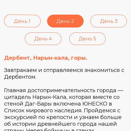
День 1
День 2
День 3
День 4
День 5
Город-призрак Гамсутль, древний аул
Гуниб.
Завтракаем в Чалде и отправляемся в одно
из самых завораживающих и красивых
мест Дагестана: нас ждет поездка в «город-
призрак» Гамсутль. Этот заброшенный аул
— одно из древнейших поселений
Дагестана, до которого ни один
недоброжелатель так и не смог добраться.
Дома здесь будто застыли во времени, в
них до сих пор сохранились некоторые
предметы быта: на верандах стоят
выцветшие и проржавевшие чайники, в
комнатах сохранились скамеечки. Чувство,
что ты находишься где-то на краю света, не
покидает ни на секунду.
После Гамсутля пообедаем в семейном