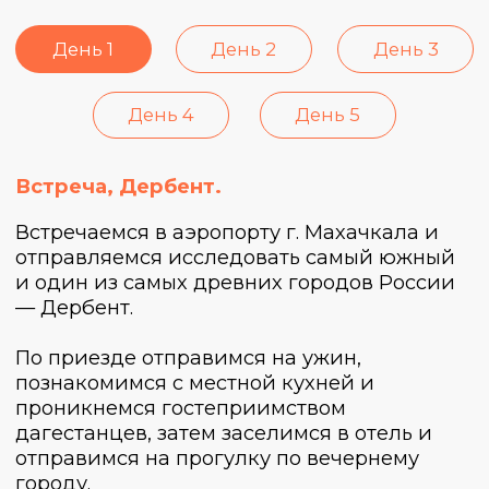
День 1
День 2
День 3
День 4
День 5
Дербент, Нарын-кала, горы.
Завтракаем и отправляемся знакомиться с
Дербентом.
Главная достопримечательность города —
цитадель Нарын-Кала, которая вместе со
стеной Даг-Бары включена ЮНЕСКО в
Список мирового наследия. Пройдемся с
экскурсией по крепости и узнаем больше
об истории древнейшего города нашей
страны. Через бойницы в стенах