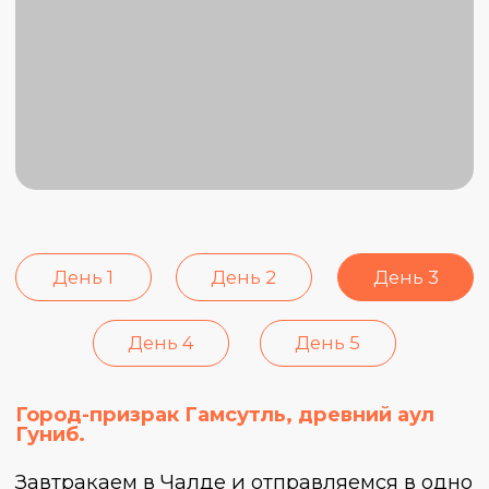
День 1
День 2
День 3
День 4
День 5
Сулакский каньон, Чиркейское
водохранилище, водная прогулка.
Завтракаем и отправляемся к природной
жемчужине Дагестана — Сулакскому
каньону. Это самый глубокий каньон в
Европе, по своим масштабам уступающий
разве что Гранд Каньону.