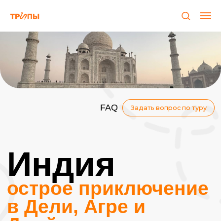
FAQ
Задать вопрос по туру
Индия
острое приключение
в Дели, Агре и
Джайпуре
Эта программа — идеальный вариант для
первого знакомства с Индией. Мы
устроим роад‑трип по трем самым
популярным направлениям страны:
Дели, Агра и Джайпур, где каждый день
будет наполнен впечатлениями и
открытием новых горизонтов. Ты