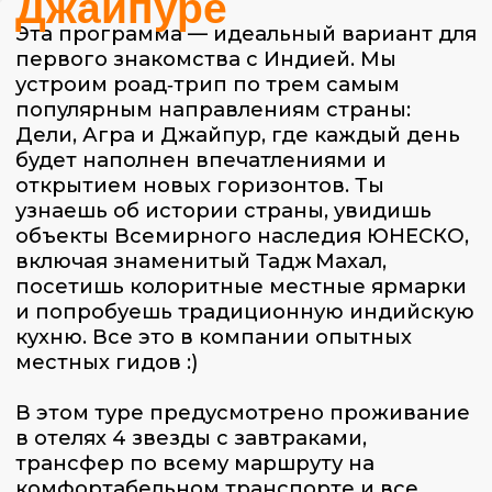
узнаешь об истории страны, увидишь
объекты Всемирного наследия ЮНЕСКО,
включая знаменитый Тадж Махал,
посетишь колоритные местные ярмарки
и попробуешь традиционную индийскую
кухню. Все это в компании опытных
местных гидов :)
В этом туре предусмотрено проживание
в отелях 4 звезды с завтраками,
трансфер по всему маршруту на
комфортабельном транспорте и все
входные билеты на платные
достопримечательности. Мы знаем, что
Индия может казаться сложной и даже
немного опасной для первого
путешествия, поэтому все
организационные моменты мы берем на
себя.
Тебе остается только приобрести билеты
в Индию и подготовиться к
удивительному путешествию, которое
покажет, насколько мир может быть
27 января–1 февраля
разнообразным, ярким и впечатляющим.