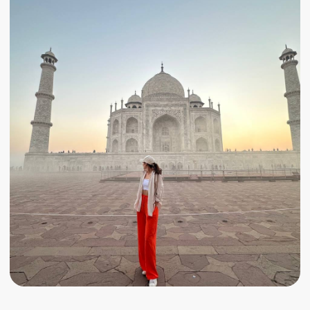
Дели, мечеть Джама Масжид, мавзолей
Хумаюна, Дом Парламента, Ворота
Индии, ситский храм Бангла Сахиб.
С утра прилетаем в Дели и сразу же
направляемся в отель, чтобы отдохнуть
после ночного перелета и восстановить
силы для насыщенного дня.
Первый день путешествия посвятим
исследованию столицы Индии. Начнем с
Джама Масжид, крупнейшей мечети,
построенной в XVII веке, чьи
величественные арки и просторные дворы
поражают гармонией и
монументальностью. Для ярких эмоций
обязательно прокатимся на рикше по
оживленным улицам города, чтобы
прочувствовать настоящий ритм Дели,
ощутить его шум, движение и
разнообразие.
Далее направимся в мавзолей Хумаюна,
изысканный памятник XVI века,