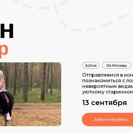
н
p
Active
Из Москвы
Отправляемся в кон
познакомиться с ло
невероятным видам
уютному старинному
13 сентября
Забронировать