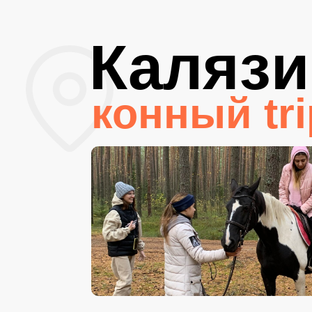
Калязи
конный tri