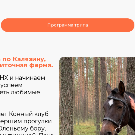
Программа трипа
 по Калязину,
литочная ферма.
ДНХ и начинаем
 успеем
петь любимые
нет Конный клуб
вершим прогулки
Оленьему бору,