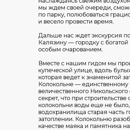
наслаждаясь свежим воздухом
мы ждем своей очереди, смож
по парку, полюбоваться грац
и весело провести время.
Дальше нас ждет экскурсия п
Калязину — городку с богатой
особым очарованием.
Вместе с нашим гидом мы про
купеческой улице, вдоль булы
которая ведет к знаменитой з
Колокольне — единственному о
величественного Никольского 
секрет, что при строительстве 
колокольни воды еще не было,
водохранилища старая часть г
затоплении. Колокольню разобр
качестве маяка и памятника 