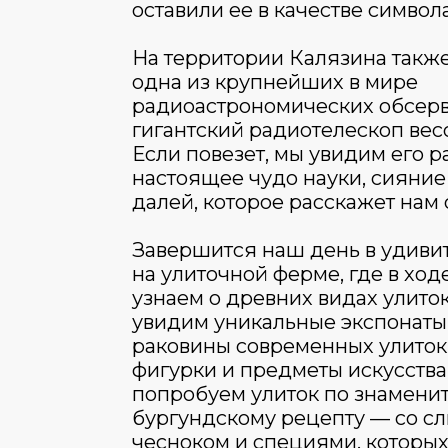
оставили ее в качестве символ
На территории Калязина такж
одна из крупнейших в мире
радиоастрономических обсер
гигантский радиотелескоп вес
Если повезет, мы увидим его р
настоящее чудо науки, сияние
далей, которое расскажет нам 
Завершится наш день в удиви
на улиточной ферме, где в ход
узнаем о древних видах улиток
увидим уникальные экспонаты:
раковины современных улиток
фигурки и предметы искусства
попробуем улиток по знамени
бургундскому рецепту — со с
чесноком и специями, которых