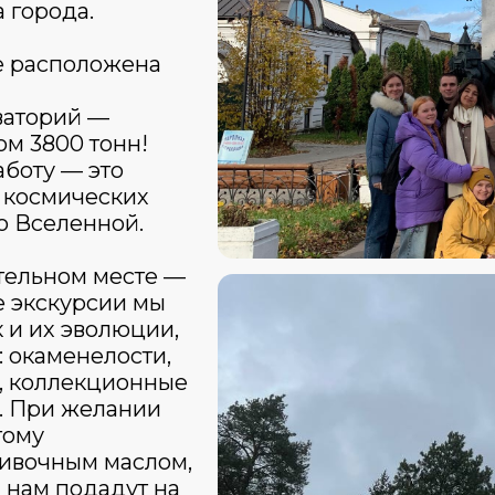
а города.
е расположена
ваторий —
ом 3800 тонн!
аботу — это
 космических
о Вселенной.
тельном месте —
е экскурсии мы
 и их эволюции,
 окаменелости,
, коллекционные
. При желании
тому
ливочным маслом,
 нам подадут на