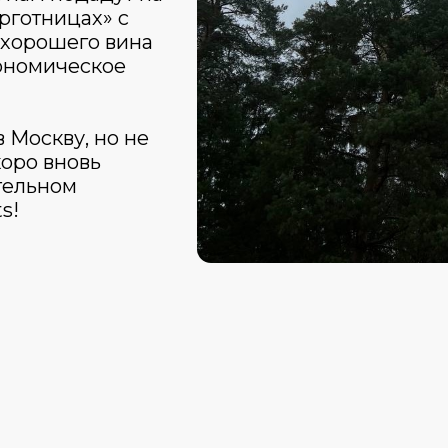
рготницах» с
 хорошего вина
рономическое
 Москву, но не
коро вновь
тельном
s!