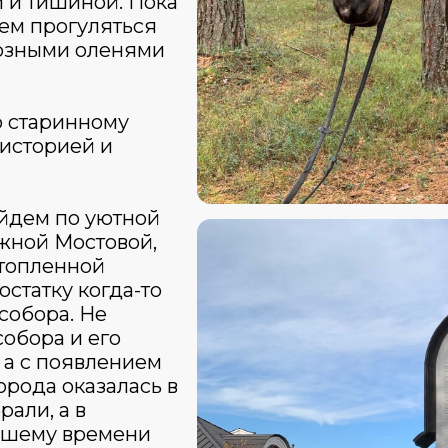
 и тишиной. Пока
ем прогуляться
иозными оленями
о старинному
 историей и
йдем по уютной
жной Мостовой,
атопленной
статку когда-то
собора. Не
собора и его
 а с появлением
орода оказалась в
али, а в
нашему времени