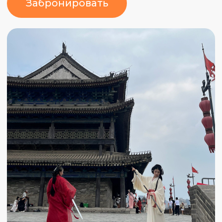
Встреча, площадь Тяньаньмэнь,
Запретный императорский дворец,
парк Бейхай, китайская кухня.
Заселимся в отель и после небольшого
перекуса отправимся на экскурсию в
самое сердце Китая.
Посетим площадь Тяньаньмэнь и
прогуляемся по территории Запретного
императорского дворца. Узнаем об
истории основания Пекина и о династиях,