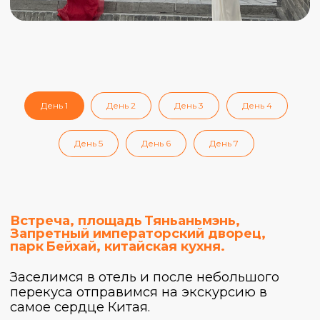
которые жили во дворце.
Выйдя за пределы дворца, прогуляемся до
парка Бейхай. Он расположен вокруг
большого озера, в центре которого на
острове находится буддийская ступа
высотой 40 метров. С вершины открывается
впечатляющий вид на «озерный» квартал
Пекина.
День 1
День 2
День 3
День 4
Наконец придет время обеда! Начнем
знакомство с китайской кухней в
традиционном ресторане, где готовят
День 5
День 6
День 7
множество разных блюд и лучшие в городе
«китайские пельмешки», прямо как в
мультфильме «Кунг‑фу Панда».
Сытые и довольные вернемся в отель,
чтобы набраться сил перед завтрашним
насыщенным днем.