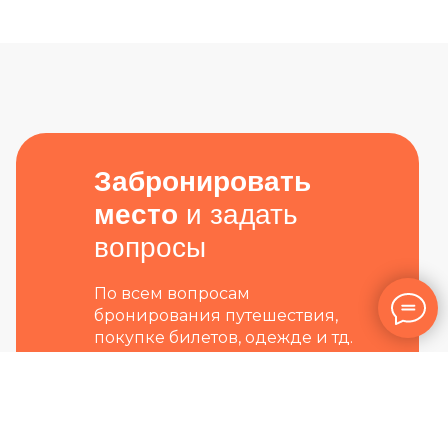
Забронировать
место
и задать
вопросы
По всем вопросам
бронирования путешествия,
покупке билетов, одежде и тд.
можно связываться с нами: