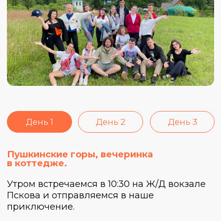
Утром встречаемся в 10:30 на Ж/Д вокзале
Пскова и отправляемся в наше
приключение.
Первым делом едем в музей-заповедник
ПушГоры. Это родовое имение Пушкиных,
то самое известное всем с детства село
Михайловское, где красуется цветущий и
могущественный дуб из сказок, обилие
зелени и невероятных красот домов и
особняков, умиротворение и спокойствие
природы.
Пообедаем и отправимся гулять по
территории Пушкинских гор. А вечером
заселяемся в наш коттедж. Устроим
сегодня вечеринку, поиграем в игры,
приготовим шашлычки, познакомимся
поближе, а ещё у нас будут банька и
бассейн, поэтому обязательно захвати с
собой купальник :)