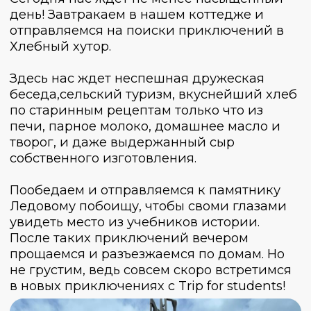
В случае неблагоприятных погодных
условий, организаторы оставляют за собой
право на изменение программы.
Выбери
удобный
вариант брони:
1.
Оплатить тур
на сайте и быть
уверенным, что твоё место 100%
забронировано за тобой, и его точно никто
не заберёт. Остаётся только ждать начала
идеального путешествия.
2. Написать нам в
Телеграмме
и оплатить
только часть (30%)
приключения, чтобы
оставить немного времени на то, чтобы все
тщательно спланировать и уговорить своих
друзей отправиться вместе с нами.