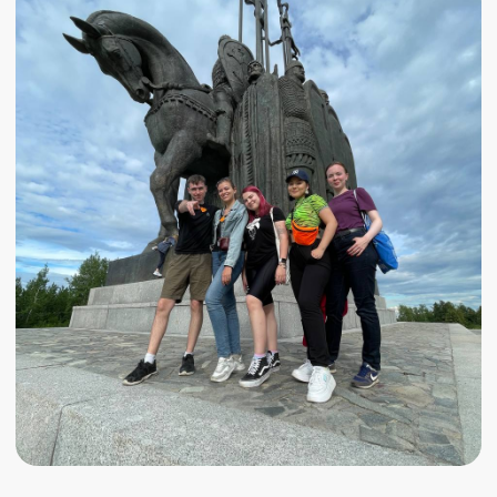
Наши менеджеры отвечают каждый
день с 10:00 до 22:00.
Выбирай лучший вариант, мы свяжемся с
тобой, ответим на все вопросы и уже
совсем скоро помчимся на встречу
приключениям.
16-18 августа
23 000 ₽
мест нет :(