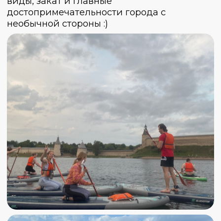
Хлебный хутор, возвращение домой.
Сегодня нас ждёт не менее насыщенный
день! Завтракаем в нашем коттедже и
отправляемся на поиски приключений в
Хлебный хутор.
Здесь нас ждет неспешная дружеская
беседа,сельский туризм, вкуснейший хлеб
по старинным рецептам только что из
печи, парное молоко, домашнее масло и
творог, и даже выдержанный сыр
собственного изготовления.
Пообедаем и отправляемся к памятнику
Ледовому побоищу, чтобы своми глазами
увидеть место из учебников истории.
После таких приключений вечером
прощаемся и разъезжаемся по домам. Но
не грустим, ведь совсем скоро встретимся
в новых приключениях с Trip for students!