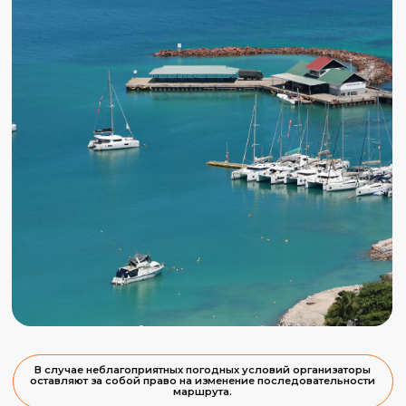
Забронировать
место
15-22 августа
Осталось 1 место!
1 450€
Связаться с
менеджером
вместо 1850 €
Забронировать
5-12 декабря
1 800 €
Связаться с
менеджером
Как забронировать место в трипе: