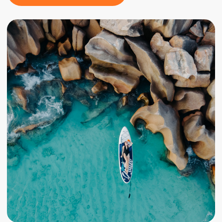
Встреча, остров Маэ, переход к острову
Сент‑Анн, ужин на борту.
Встречаемся в аэропорту на острове Маэ и
отправляемся в яхтенную марину Eden
Island, которая расположена всего в 10
минутах езды от международного
аэропорта. По прибытии нас встретит
координатор программы: проведет к
катамарану, поможет с размещением
багажа и сориентирует по судну.
Как только мы поднимемся на борт, нас
ждет теплый прием: капитан расскажет о
распределении кают и основных зонах
катамарана (кают‑компании, палубе,