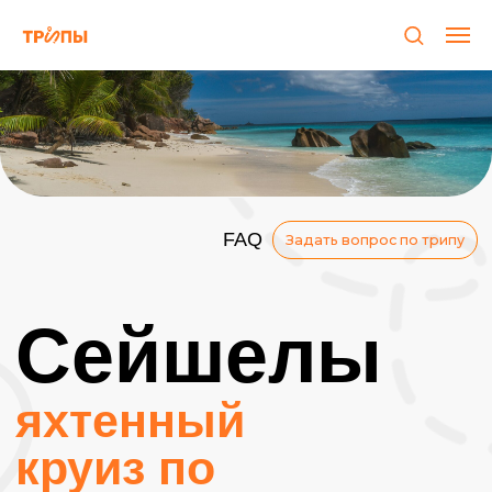
FAQ
Задать вопрос по трипу
Сейшелы
яхтенный
круиз по
островам
Африка
Едем на невероятные Сейшелы!
Проведем 8 дней на катамаране в
Индийском океане среди островов, бухт
и заповедников с пляжами. Будем
изучать природу, снорклить, загорать и