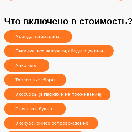
Оставь заявку на сайте и мы свяжемся с тобой в
ближайшее рабочее время.
Или напиши нам
в Телеграме
и внеси предоплату
500€ , чтобы закрепить за собой место. За 2 недели
до тура будет необходимо внести еще 850€ (для
летних дат) / 800€ (для зимних дат) . Оставшаяся
часть стоимости - 500 €, вносится наличными в день
начала путешествия.
Выбирай лучший вариант, мы свяжемся с тобой,
ответим на все вопросы и уже совсем скоро
помчимся навстречу приключениям.
Наши менеджеры отвечают каждый день с
10:00 до 22:00.
Еще
больше
о
трипе