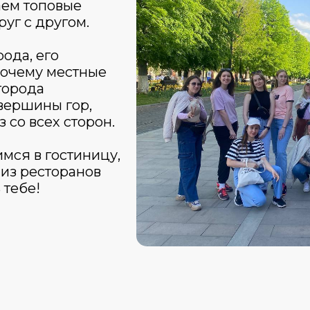
аем топовые
уг с другом.
ода, его
 почему местные
города
вершины гор,
 со всех сторон.
мся в гостиницу,
из ресторанов
 тебе!
е ущелье,
од
елье, Цей-
вениров,