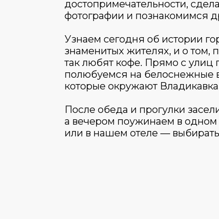
достопримечательности, сдел
фотографии и познакомимся др
Узнаем сегодня об истории гор
знаменитых жителях, и о том,
так любят кофе. Прямо с улиц 
полюбуемся на белоснежные 
которые окружают Владикавказ
После обеда и прогулки засели
а вечером поужинаем в одном 
или в нашем отеле — выбирать
Алагирское ущелье, Бейско
Кармадонское ущелье, гор
Ингушетия, Дарьяльское ущ
Местный рынок, покупка су