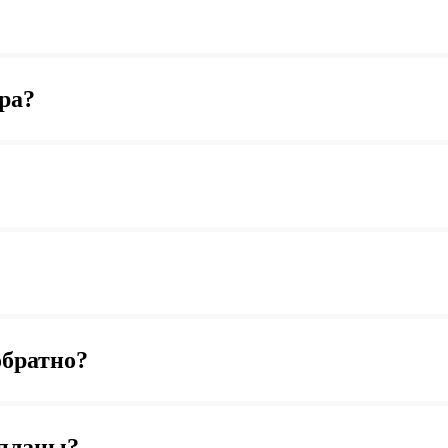
ра?
обратно?
 планы?