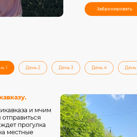
Забронировать
нь 1
День 2
День 3
День 4
День 
кавказу.
икавказа и мчим
и отправиться
 ждет прогулка
на местные