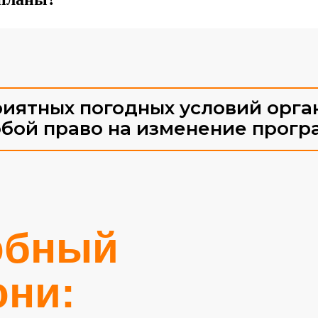
риятных погодных условий орга
обой право на изменение прогр
обный
они: