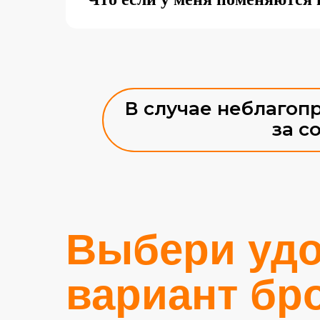
В случае неблагоп
за с
Выбери уд
вариант бр