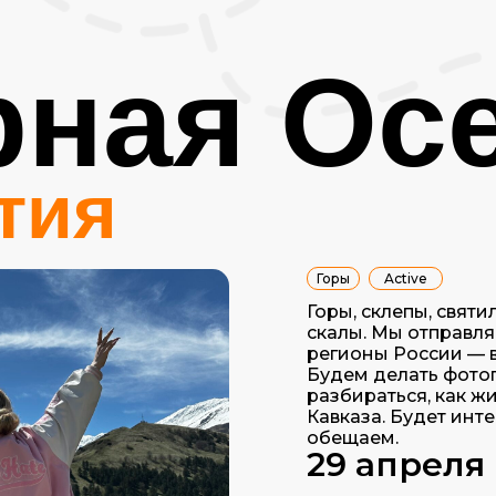
рная Ос
тия
Горы
Active
Горы, склепы, святи
скалы. Мы отправл
регионы России — 
Будем делать фото
разбираться, как ж
Кавказа. Будет инт
обещаем.
29 апреля 