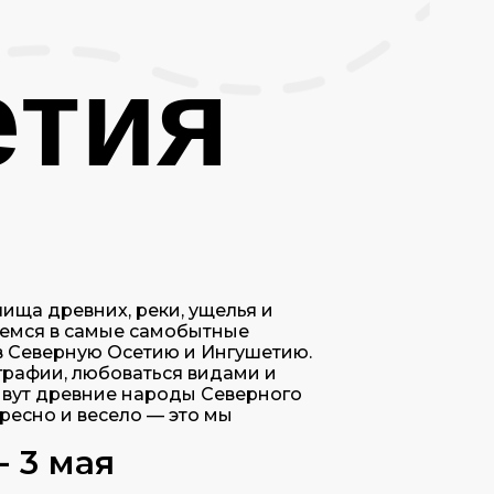
етия
лища древних, реки, ущелья и
яемся в самые самобытные
в Северную Осетию и Ингушетию.
графии, любоваться видами и
ивут древние народы Северного
ересно и весело — это мы
- 3 мая