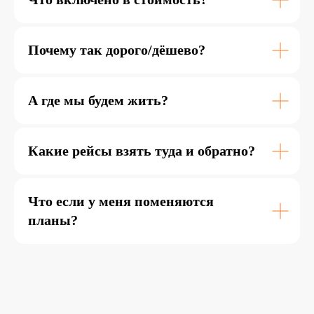
день с 10:00 до 22:00.
Выбирай лучший вариант, мы свяжемся с
тобой, ответим на все вопросы и уже
Почему так дорого/дёшево?
совсем скоро помчимся навстречу
приключениям.
А где мы будем жить?
29-31 мая
35 000 ₽
Какие рейсы взять туда и обратно?
вместо 38 000 ₽
Что если у меня поменяются
место со скидкой!
планы?