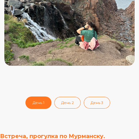
Встреча, прогулка по Мурманску.
Прилетаем в Мурманск и едем заселяться в
хостел.
Сегодня нас ждет прогулка по этому
удивительному заполярному городу.
Посмотрим на город с высоты Зеленого мыса,
где стоит знаменитый памятник Алеше,
символ мужества и героическому прошлому
севера. Затем пройдемся по центральному
парку вокруг живописного озера, узнаем об
истории города, дойдем до Ледокола Ленин,
памятника северному морскому флоту.
Желающие смогут попробовать свежайших
морский ежей и гребешков на морском
вокзале.
После насыщенного дня поужинаем и пойдем
День 1
День 2
День 3
отдыхать и набираться сил для дальнейшего
путешествия