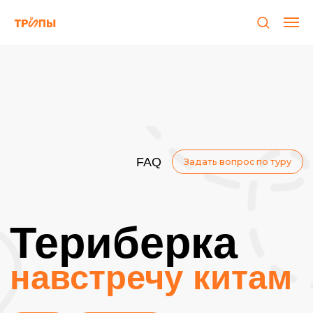
FAQ
Задать вопрос по туру
Териберка
навстречу китам
Relax
Эксклюзив
Отправляемся на край земли, чтобы
узнать, что такое природа севера и
отправится на поиски китов в Баренцево
море. Звучит как захватывающие
выходные, ну что поехали?