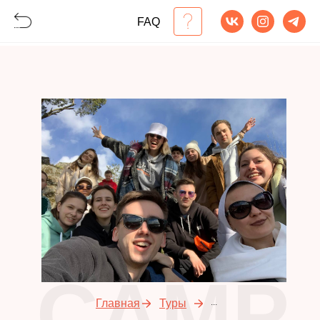
Голодные
игры
BACK
?
FAQ
Ленобласть
СAMP
Главная
Туры
...