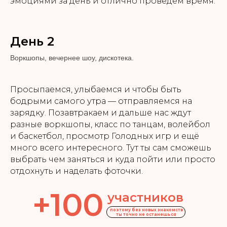
эмоциями за день и отлично проведем время.
День 2
Воркшопы, вечернее шоу, дискотека.
Просыпаемся, улыбаемся и чтобы быть
бодрыми самого утра — отправляемся на
зарядку. Позавтракаем и дальше нас ждут
разные воркшопы, класс по танцам, волейбол
и баскетбол, просмотр Голодных игр и ещё
много всего интересного. Тут ты сам сможешь
выбрать чем заняться и куда пойти или просто
отдохнуть и наделать фоточки.
+100
участников
поэтому без новых знакомств
ты точно не останешься