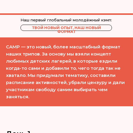
Наш первый глобальный молодёжный кэмп:
ТВОЙ НОВЫЙ ОПЫТ, НАШ НОВЫЙ
ФОРМАТ
CAMP — это новый, более масштабный формат
наших трипов. За основу мы взяли концепт
любимых детских лагерей, в которые ездили
когда-то сами и добавили то, чего тогда так не
хватало. Мы придумали тематику, составили
расписание активностей, убрали цензуру и дали
участникам свободу самим выбирать чем
заняться.