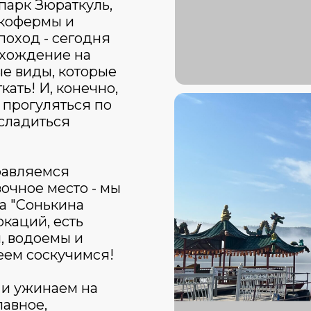
парк Зюраткуль,
Экофермы и
поход - сегодня
схождение на
е виды, которые
кать! И, конечно,
 прогуляться по
асладиться
равляемся
очное место - мы
ха "Сонькина
окаций, есть
, водоемы и
еем соскучимся!
 и ужинаем на
лавное,