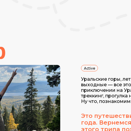
p
Active
Уральские горы, ле
выходные — все это
приключении на Ур
треккинг, прогулка 
Ну что, познакомим
Это путешеств
года. Вернемс
этого трипа поз