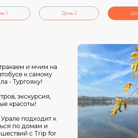
нь 1
День 2
Ден
тракаем и мчим на
тобусе к самому
а - Тургояку!
стров, экскурсия,
ые красоты!
 Урале подходит к
ься по домам и
ествий с Trip for