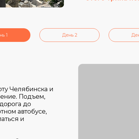
нь 1
День 2
Ден
рту Челябинска и
ение. Подъем,
 дорога до
тном автобусе,
паться и