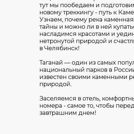
тут мы пообедаем и подготови
новому треккингу - путь к Кам
Узнаем, почему река каменная,
тайны и можно ли в ней купать
насладимся красотами и уеди
нетронутой природой и счаст
в Челябинск!
Таганай — один из самых поп
национальный парков в России
известен своими каменными р
природой.
Заселяемся в отель, комфорт
номера - самое то, чтобы пере
завтрашним днем!