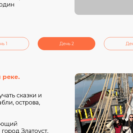
 один
нь 1
День 2
Ден
 реке.
чать сказки и
бли, острова,
ующий
 город Златоуст,