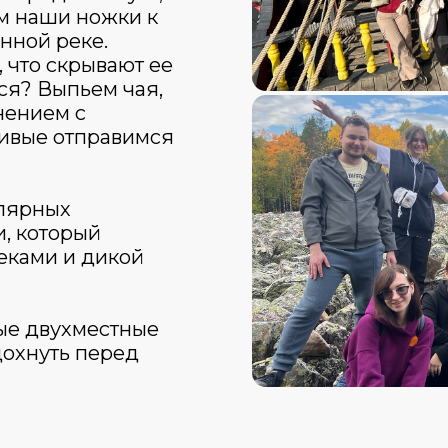
м наши ножки к
енной реке.
 что скрывают ее
ся? Выпьем чая,
нением с
ливые отправимся
улярных
, который
еками и дикой
ные двухместные
дохнуть перед