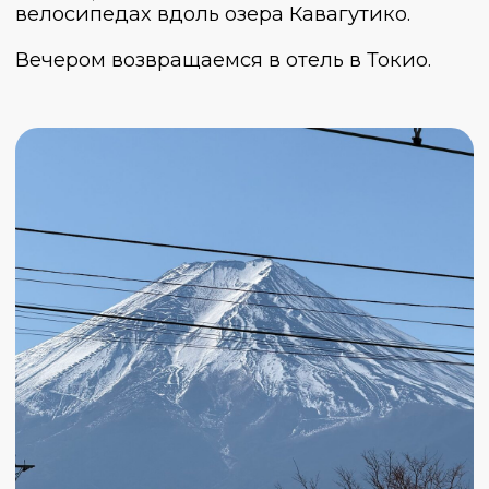
День 5
День 6
День 7
День 8
День 9
День 10
Киото, квартал Гион.
После неспешного завтрака выезжаем в
Киото. Город встретит нас тишиной и
благородством.
Заселимся в отель и отправимся на
прогулку по кварталу Гион — узкие улочки,
деревянные домики, фонари у входов в
чайные дома. Может, нам повезет, и из-за
поворота мелькнет силуэт гейши, как
будто на мгновение оживает история.