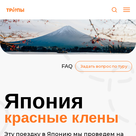
FAQ
Задать вопрос по туру
Япония
красные клены
Эту поездку в Японию мы проведем на
полную, под девизом «Уехать далеко и
ничего не пропустить». За эти
насыщенные дни мы исследуем Токио,
посетим подножье Фудзи и город
Кавагутика, проведем ночь в
живописном Хаконе, где попробуем
спать на традиционных футонах.
Откроем для себя и древнюю столицу