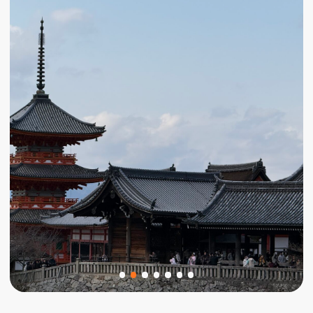
День 1
День 2
День 3
День 4
День 5
День 6
День 7
День 8
День 9
День 10
Осакский замок, Дотонбори, Umeda Sky
Building, Синсайбаси.
Осака встретит ярко и шумно. Это город,
живущий на высокой ноте — уверены, он
западет тебе в душу! Здесь мы посетим
Осакский замок, окруженный
небоскребами, и почувствуем, как
древность переплетается с
современностью.