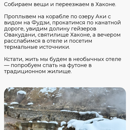
Начнем знакомство с Фусими Инари Тайся
— святилища, известного своими тысячами
алых ворот тории, образующих тоннели по
склону горы. Пройти через них — словно
пройти путь желаний и очищения.
Затем отправимся в бамбуковую рощу
Арасияма, а после прогуляемся среди
старинных домиков к храму Отаги
Ненбуцу-дзи, где сотни каменных статуй
улыбаются прохожим. Посетим и Золотой
павильон, сверкающий на солнце и
отражающийся в спокойной глади пруда.
Вокруг павильона весной цветут сакуры, и
их отражение в воде создает
незабываемую картину.
Завершим день прогулкой по улице
Киёмидзу-мити Ура, где можно купить
сладости, сувениры и просто раствориться
в старинной атмосфере Киото.