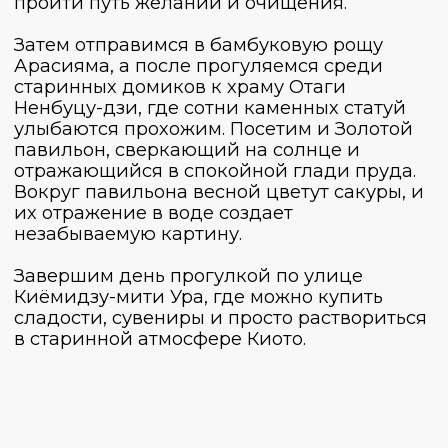
День 1
День 2
День 3
День 4
День 5
День 6
День 7
День 8
День 9
День 10
Парк Universal Studios
Без лишних слов — сегодня нас ждет парк
Universal Studios, где каждый сможет
почувствовать себя ребенком. Это день
смеха, фотографий и настоящего
удовольствия. Билеты уже включены в
стоимость!