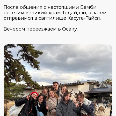
В случае неблагоприятных погодных условий организаторы
оставляют за собой право на изменение последовательности
маршрута.
Что включено в стоимость?
Проживание в отелях категории 3*
Завтраки
Проезд по городам и между городами
на общественном транспорте
Вход на платные локации,
обозначенные в программе
Билет в парк Universal
Что не включено в стоимость?
Авиабилеты
Обеды и ужины