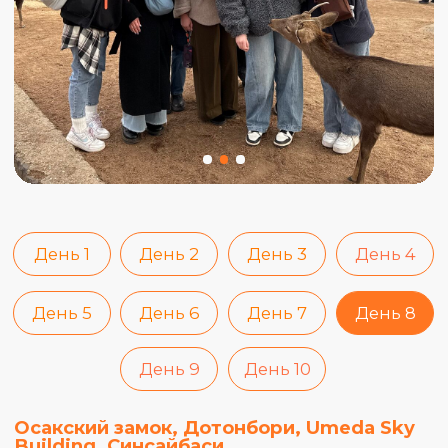
Сувениры
Забронировать
место
27 ноября - 6 декабря
2 900$
Связаться с
Забронировать
менеджером
Как забронировать место
Оставь заявку на сайте
и мы свяжемся с тобой в
ближайшее время.
Или сразу напиши нам
в Телеграме
и внеси