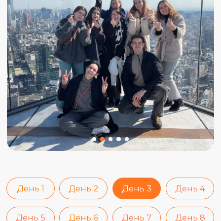
День 1
День 2
День 3
День 4
День 5
День 6
День 7
День 8
День 9
День 10
Озеро Аки, канатная дорога, долина
гейзеров Овакудани, святилище Хаконе,
тремальные источники.
Собираем вещи и переезжаем в Хаконе.
Проплывем на корабле по озеру Аки с
видом на Фудзи, прокатимся по канатной
дороге, увидим долину гейзеров
Овакудани, святилище Хаконе, а вечером
расслабимся в отеле и посетим
термальные источники.
Кстати, жить мы будем в необычных отеле
— попробуем спать на футоне в
традиционном жилище.