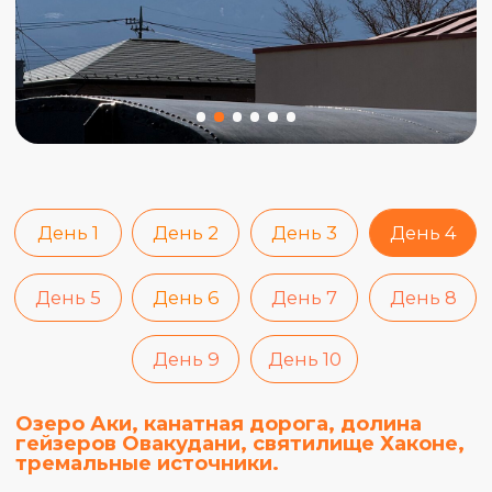
День 1
День 2
День 3
День 4
День 5
День 6
День 7
День 8
День 9
День 10
Киото, Фусими Инари Тайся, бамбуковая
роща Арасияма, храм Отаги.
Целый день проведем в Киото, открывая
для себя многоликий характер древней
столицы.