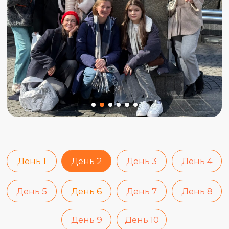
с храмом находится набережная с видом
на знаменитую Tokyo Skytree, сверкающую
в небе. Обязательно заглянем и в музей
TeamLab Planets — настоящее цифровое
чудо.
Вечером отправимся в Синдзюку, район,
где неоновые витрины впечатля
голограммами, а из-за угла выглядывает
огромная Годзилла. Найдем знаменитого
3D-кота и посмотрим световое шоу на
здании мэрии.