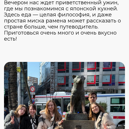
День 1
День 2
День 3
День 4
День 5
День 6
День 7
День 8
День 9
День 10
Токио, Shibuya Sky, буддийский храм
Сэнсо-дзи, музей TeamLab Planets, район
Синдзюку
Нас ждет насыщенный день! Токио — город
словно с другой планеты, и сегодня мы
обязательно попытаемся его понять и
почувствовать.
В первую очередь поднимемся на Shibuya
Sky, откуда нам откроется вид на
легендарный перекресток. Сделаем
фотографии на стеклянных переходах с
видом на город и начнем понемногу
проникаться Японией.
Чтобы уравновесить впечатления, посетим
Сэнсо-дзи — старейший буддийский храм
Токио, где сможем проникнуться
атмосферой старой Японии. Кстати, рядом