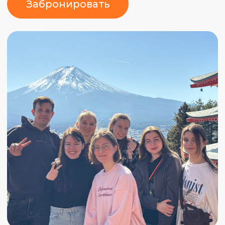
День 1
День 2
День 3
День 4
День 5
День 6
День 7
День 8
День 9
День 10
Встреча, Токио, прогулка по городу,
ужин японской кухней
Добро пожаловать в Токио — город, где
будущее уже наступило. После перелёта
мы садимся на скоростной поезд и мчимся
к сердцу столицы. В отеле немного
отдыхаем и выходим на первую прогулку,
чтобы мягко войти в ритм Японии.
Вечером нас ждет приветственный ужин,
где мы познакомимся с японской кухней.
Здесь еда — целая философия, и даже
простая миска рамена может рассказать о