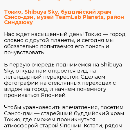
День 1
День 2
День 3
День 4
День 5
День 6
День 7
День 8
День 9
День 10
Озеро Кавагутико, Фудзи, пагода
Чурейто, возвращение в Токио.
Сегодня будет долгий день, потому что мы
отправляемся на озеро Кавагутико, где
среди туманов и хвойных склонов
возвышается гора Фудзи. Это одно из
самых живописных мест страны: гладь
воды отражает идеальный конус
священной горы, а воздух пахнет соснами.
Увидим самый фотографируемый вид на
Фудзи у пагоды Чурейто. Прогуляемся по