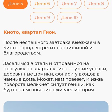
Настал тот самый день! Сегодня едем в
Нару, чтобы попасть в знаменитый парк,
где свободно гуляют олени, священные
животные, символ чистоты и доброты,
которые будут подходить к нам, кланяться
и клянчить угощения. Ох, держи телефон
при себе, потому что оленята могут
принять его за печенюшку :)
После общения с настоящими Бемби
посетим великий храм Тодайдзи, а затем
отправимся в святилище Касуга-Тайся.
Вечером переезжаем в Осаку.