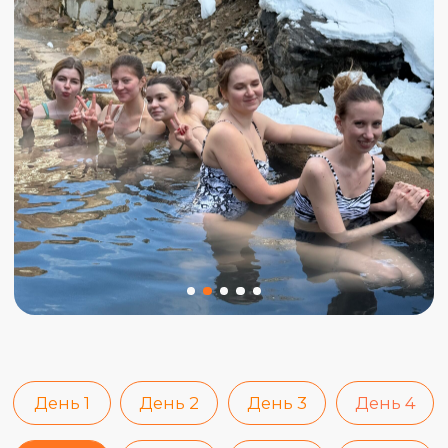
День 1
День 2
День 3
День 4
День 5
День 6
День 7
День 8
День 9
День 10
Нара, парк с оленями, гора Вакакуса,
Осака.