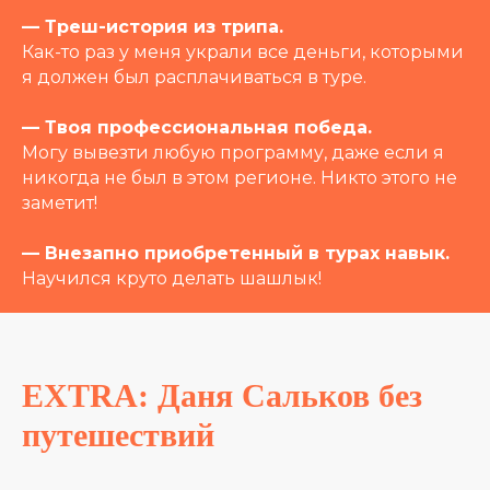
— Треш-история из трипа.
Как-то раз у меня украли все деньги, которыми
я должен был расплачиваться в туре.
— Твоя профессиональная победа.
Могу вывезти любую программу, даже если я
никогда не был в этом регионе. Никто этого не
заметит!
— Внезапно приобретенный в турах навык.
Научился круто делать шашлык!
EXTRA: Даня Сальков без
путешествий