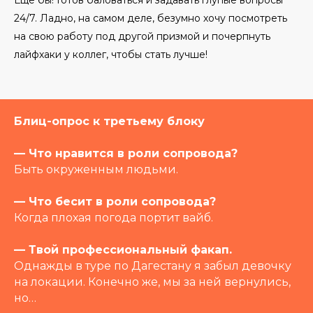
Еще бы! Готов баловаться и задавать глупые вопросы
24/7. Ладно, на самом деле, безумно хочу посмотреть
на свою работу под другой призмой и почерпнуть
лайфхаки у коллег, чтобы стать лучше!
Блиц-опрос к третьему блоку
— Что нравится в роли сопровода?
Быть окруженным людьми.
— Что бесит в роли сопровода?
Когда плохая погода портит вайб.
— Твой профессиональный факап.
Однажды в туре по Дагестану я забыл девочку
на локации. Конечно же, мы за ней вернулись,
но…